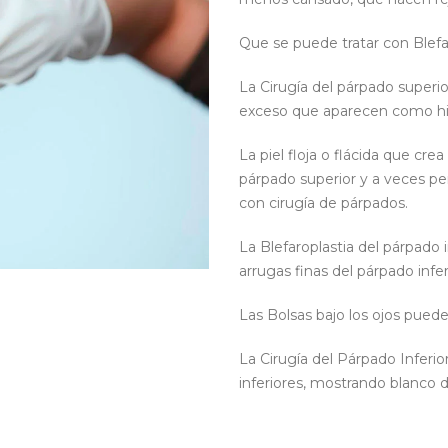
Que se puede tratar con Blefa
La Cirugía del párpado superi
exceso que aparecen como hin
La piel floja o flácida que cre
párpado superior y a veces per
con cirugía de párpados.
La Blefaroplastia del párpado i
arrugas finas del párpado infer
Las Bolsas bajo los ojos pueden
La Cirugía del Párpado Inferi
inferiores, mostrando blanco de