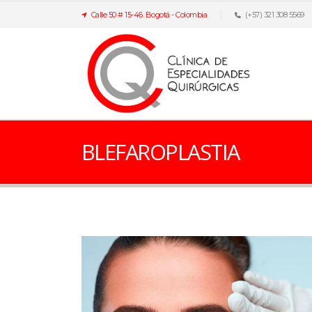
Calle 50 # 15-46. Bogotá - Colombia
(+57) 321 308 5569
BLEFAROPLASTIA