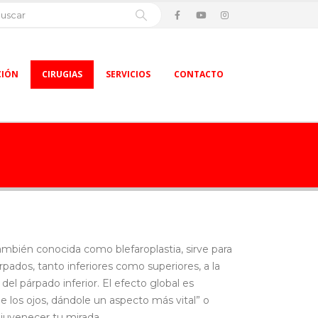
CIÓN
CIRUGIAS
SERVICIOS
CONTACTO
ambién conocida como blefaroplastia, sirve para
rpados, tanto inferiores como superiores, a la
del párpado inferior. El efecto global es
e los ojos, dándole un aspecto más vital” o
juvenecer tu mirada.