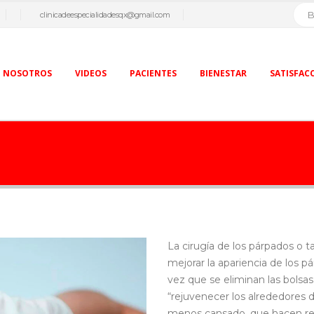
clinicadeespecialidadesqx@gmail.com
NOSOTROS
VIDEOS
PACIENTES
BIENESTAR
SATISFAC
La cirugía de los párpados o t
mejorar la apariencia de los pá
vez que se eliminan las bolsas 
“rejuvenecer los alrededores d
menos cansado, que hacen re