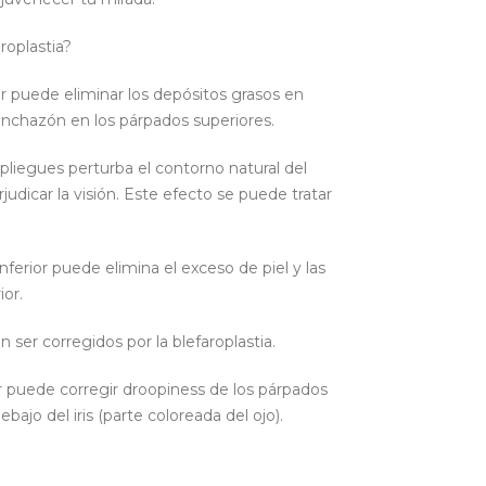
roplastia?
or puede eliminar los depósitos grasos en
chazón en los párpados superiores.
a pliegues perturba el contorno natural del
judicar la visión. Este efecto se puede tratar
nferior puede elimina el exceso de piel y las
ior.
 ser corregidos por la blefaroplastia.
or puede corregir droopiness de los párpados
bajo del iris (parte coloreada del ojo).