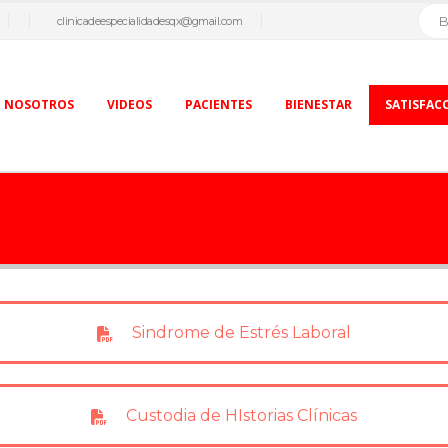
clinicadeespecialidadesqx@gmail.com
NOSOTROS
VIDEOS
PACIENTES
BIENESTAR
SATISFAC
Sindrome de Estrés Laboral
Custodia de HIstorias Clínicas