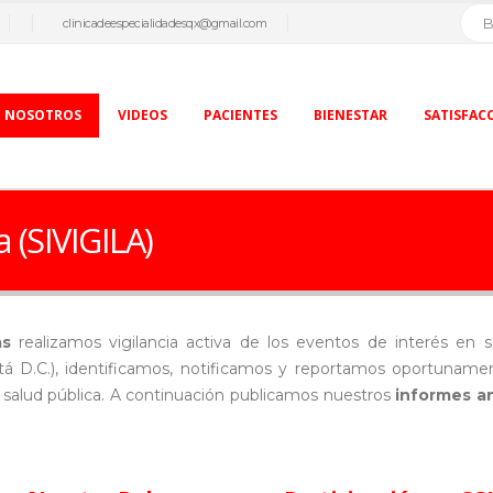
clinicadeespecialidadesqx@gmail.com
NOSOTROS
VIDEOS
PACIENTES
BIENESTAR
SATISFAC
a (SIVIGILA)
as
realizamos vigilancia activa de los eventos de interés en
tá D.C.), identificamos, notificamos y reportamos oportunament
 salud pública. A continuación publicamos nuestros
informes a